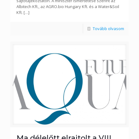
sajtótájékoztatón. A miniszter ismertetése szerint az
Albitech Kft., az AGRO.bio Hungary Kft. és a Water&Soil
Kft.
[…]
Tovább olvasom
Ma délelőtt elrajtolt a VIII.