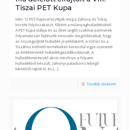
Tiszai PET Kupa
Idén 12 PET-hajóval tisztítják meg a Záhony és Tokaj
közötti folyószakaszt, főként a műanyaghulladékoktól.
A PET Kupa stábja és az őket segítő szakmai partnerek
folyamatosan fejlesztik innovatív megoldásaikat, hogy
az összegyűjtött hulladék jó példaként, a vízhez és a
Tiszához köthető termékeken keresztül vigye üzenetét
az értékteremtő hulladékgazdálkodásnak. A
hulladékmentesítő akció mezőnye a folyami
hulladékból készült, záhonyi palackorrú lebegő
kikötőről rajtolt el, és
[…]
Tovább olvasom