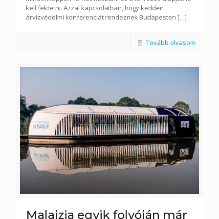
kell fektetni. Azzal kapcsolatban, hogy kedden
árvízvédelmi konferenciát rendeznek Budapesten
[…]
Tovább olvasom
Malajzia egyik folyóján már