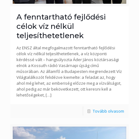
A fenntartható fejlődési
célok víz nélkül
teljesíthetetlenek
Az ENSZ által megfogalmazott fenntartható fejlődési
célok víz nélkül teljesíthetetlenek, a víz központi
kérdéssé vált – hangsúlyozta Áder János köztársasági
elnök a Kossuth rádió Vasárnapi újság című
műsorában. Az államfő a Budapesten megrendezett Víz
Világtalálkozót felidézve kiemelte: a feladat az, hogy
ahol még lehet, az emberiség előzze meg a vízválságot,
ahol pedig az már bekövetkezett, ott keresni kell a
lehetőségeket,
[…]
Tovább olvasom