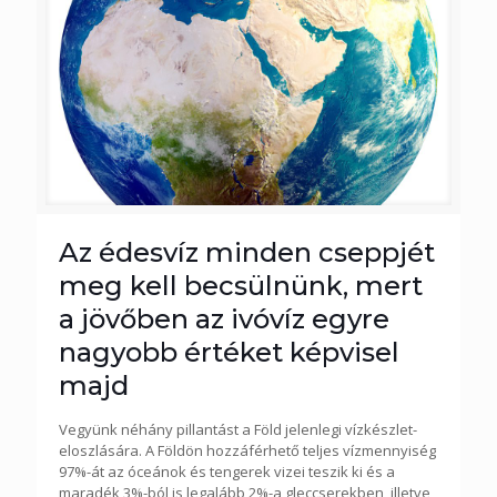
Az édesvíz minden cseppjét
meg kell becsülnünk, mert
a jövőben az ivóvíz egyre
nagyobb értéket képvisel
majd
Vegyünk néhány pillantást a Föld jelenlegi vízkészlet-
eloszlására. A Földön hozzáférhető teljes vízmennyiség
97%-át az óceánok és tengerek vizei teszik ki és a
maradék 3%-ból is legalább 2%-a gleccserekben, illetve