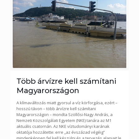
Több árvízre kell számítani
Magyarországon
A klímaváltozás miatt gyorsul a víz körforgása, ezért –
hosszú távon – több árvízre kell számítani
Magyarországon – mondta Szöllősi-Nagy András, a
Nemzeti Közszolgálati Egyetem (NKE) tanára az M1
aktuális csatornán. Az NKE víztudományi karának
oktatója hozzátette: erre „az évszázad végéig”
mindenképpen fel kell készülni és a tervezés alapjait le