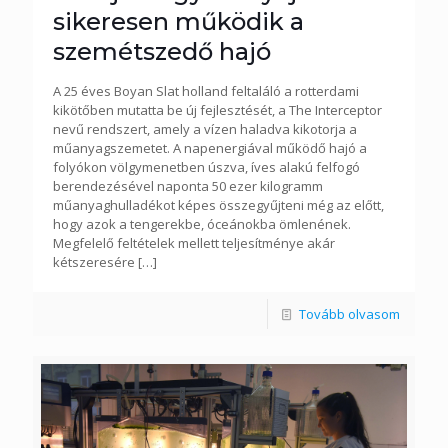
sikeresen működik a
szemétszedő hajó
A 25 éves Boyan Slat holland feltaláló a rotterdami
kikötőben mutatta be új fejlesztését, a The Interceptor
nevű rendszert, amely a vízen haladva kikotorja a
műanyagszemetet. A napenergiával működő hajó a
folyókon völgymenetben úszva, íves alakú felfogó
berendezésével naponta 50 ezer kilogramm
műanyaghulladékot képes összegyűjteni még az előtt,
hogy azok a tengerekbe, óceánokba ömlenének.
Megfelelő feltételek mellett teljesítménye akár
kétszeresére
[…]
Tovább olvasom