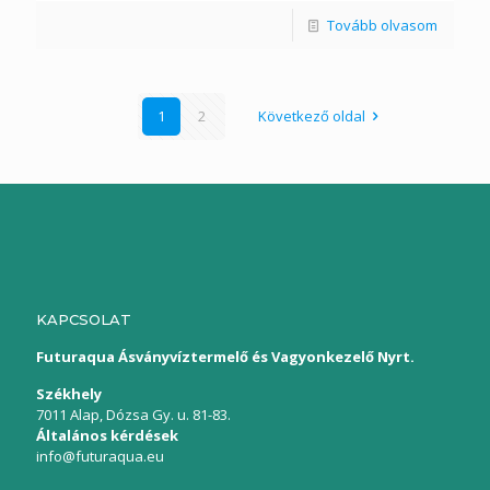
Tovább olvasom
1
2
Következő oldal
KAPCSOLAT
Futuraqua Ásványvíztermelő és Vagyonkezelő Nyrt.
Székhely
7011 Alap, Dózsa Gy. u. 81-83.
Általános kérdések
info@futuraqua.eu