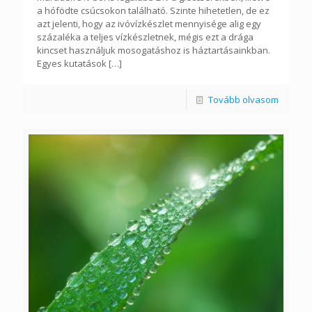
a hófödte csúcsokon található. Szinte hihetetlen, de ez
azt jelenti, hogy az ivóvízkészlet mennyisége alig egy
százaléka a teljes vízkészletnek, mégis ezt a drága
kincset használjuk mosogatáshoz is háztartásainkban.
Egyes kutatások
[…]
Tovább olvasom