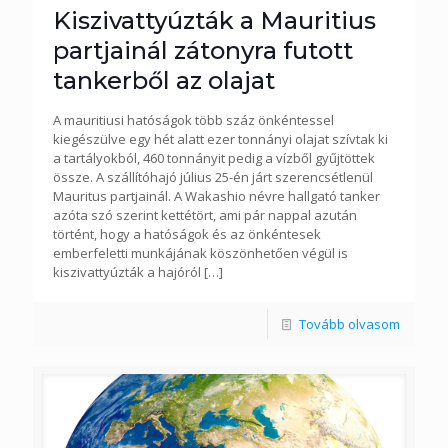
Kiszivattyúzták a Mauritius
partjainál zátonyra futott
tankerből az olajat
A mauritiusi hatóságok több száz önkéntessel
kiegészülve egy hét alatt ezer tonnányi olajat szívtak ki
a tartályokból, 460 tonnányit pedig a vízből gyűjtöttek
össze. A szállítóhajó július 25-én járt szerencsétlenül
Mauritus partjainál. A Wakashio névre hallgató tanker
azóta szó szerint kettétört, ami pár nappal azután
történt, hogy a hatóságok és az önkéntesek
emberfeletti munkájának köszönhetően végül is
kiszivattyúzták a hajóról
[…]
Tovább olvasom