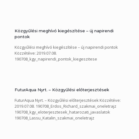
Közgyűlési meghívó kiegészítése – új napirendi
pontok
Közgyűlési meghívó kiegészítése – új napirendi pontok
Közzétéve: 2019.07.08.
190708_kgy_napirendi_pontok_kiegeszitese
FuturAqua Nyrt. – Közgyűlési előterjesztések
FuturAqua Nyrt. – Közgyűlési előterjesztések Közzétéve:
2019.07.08. 190708_Erdos_Richard_szakmai_oneletrajz
190708_kgy_eloterjesztesek_hatarozati_javaslatok
190708_Lassu_Katalin_szakmai_oneletrajz