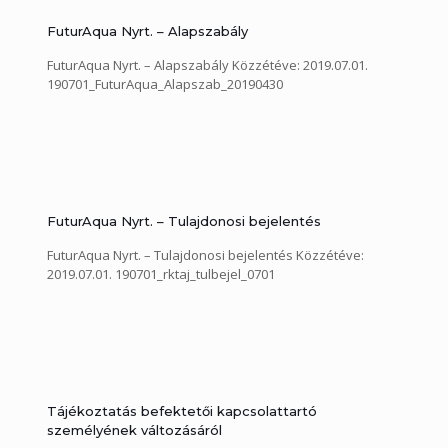
FuturAqua Nyrt. – Alapszabály
FuturAqua Nyrt. – Alapszabály Közzétéve: 2019.07.01.
190701_FuturAqua_Alapszab_20190430
FuturAqua Nyrt. – Tulajdonosi bejelentés
FuturAqua Nyrt. – Tulajdonosi bejelentés Közzétéve:
2019.07.01. 190701_rktaj_tulbejel_0701
Tájékoztatás befektetői kapcsolattartó
személyének változásáról