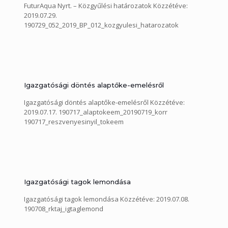
FuturAqua Nyrt. – Közgyűlési határozatok Közzétéve:
2019.07.29.
190729_052_2019_BP_012_kozgyulesi_hatarozatok
Igazgatósági döntés alaptőke-emelésről
Igazgatósági döntés alaptőke-emelésről Közzétéve:
2019.07.17. 190717_alaptokeem_20190719_korr
190717_reszvenyesinyil_tokeem
Igazgatósági tagok lemondása
Igazgatósági tagok lemondása Közzétéve: 2019.07.08.
190708_rktaj_igtaglemond