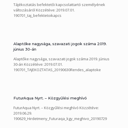
Tájékoztatás befektetői kapcsolattartó személyének
változásáról Közzétéve: 2019.07.01.
190701_taj_befektetoikapcs
Alaptőke nagysága, szavazati jogok száma 2019.
június 30-án
Alaptőke nagysága, szavazati jogok száma 2019. június
30-án Közzétéve: 2019.07.01.
190701_TAJEKOZTATAS_20190630Rendes_alaptoke
FuturAqua Nyrt. – Közgyűlési meghívó
FuturAqua Nyrt. – Közgyűlési meghívó Közzétéve:
2019.06.29.
190629_Hirdetmeny_Futuraqa_kgy_meghivo_20190729