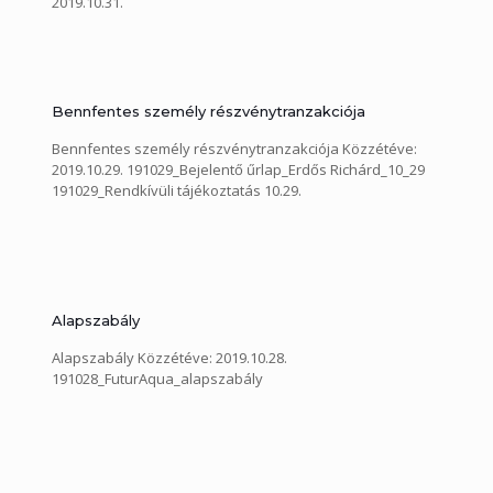
2019.10.31.
Bennfentes személy részvénytranzakciója
Bennfentes személy részvénytranzakciója Közzétéve:
2019.10.29. 191029_Bejelentő űrlap_Erdős Richárd_10_29
191029_Rendkívüli tájékoztatás 10.29.
Alapszabály
Alapszabály Közzétéve: 2019.10.28.
191028_FuturAqua_alapszabály