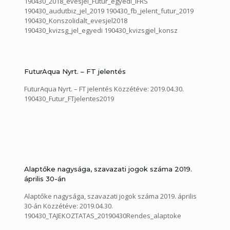
190430_2018_evesjel_Futur_egyedi_IFRS
190430_audutbiz_jel_2019 190430_fb_jelent_futur_2019
190430_Konszolidalt_evesjel2018
190430_kvizsg_jel_egyedi 190430_kvizsgjel_konsz
FuturAqua Nyrt. – FT jelentés
FuturAqua Nyrt. – FT jelentés Közzétéve: 2019.04.30.
190430_Futur_FTjelentes2019
Alaptőke nagysága, szavazati jogok száma 2019.
április 30-án
Alaptőke nagysága, szavazati jogok száma 2019. április
30-án Közzétéve: 2019.04.30.
190430_TAJEKOZTATAS_20190430Rendes_alaptoke