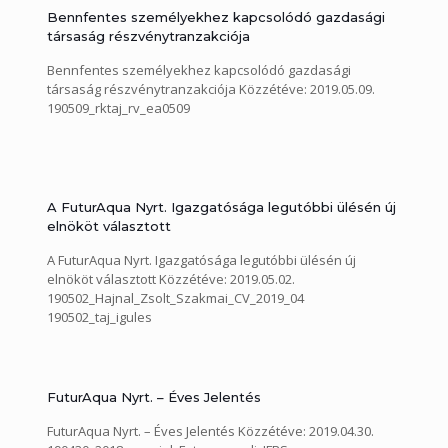
Bennfentes személyekhez kapcsolódó gazdasági
társaság részvénytranzakciója
Bennfentes személyekhez kapcsolódó gazdasági
társaság részvénytranzakciója Közzétéve: 2019.05.09.
190509_rktaj_rv_ea0509
A FuturAqua Nyrt. Igazgatósága legutóbbi ülésén új
elnököt választott
A FuturAqua Nyrt. Igazgatósága legutóbbi ülésén új
elnököt választott Közzétéve: 2019.05.02.
190502_Hajnal_Zsolt_Szakmai_CV_2019_04
190502_taj_igules
FuturAqua Nyrt. – Éves Jelentés
FuturAqua Nyrt. – Éves Jelentés Közzétéve: 2019.04.30.