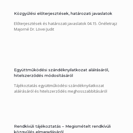
Közgyűlési előterjesztések, határozati javaslatok
Előterjesztések és határozati javaslatok 04.15. Önéletrajz
Majorné Dr. Lövei Judit
Együttműködési szándéknyilatkozat aláírásáról,
hitelszerződés módosításáról
Tájékoztatás együttműködési szándéknyilatkozat
aláírásáról és hitelszerződés meghosszabbításáról
Rendkívüli tájékoztatás – Megismételt rendkívüli
közgyűlés elmaradásáról