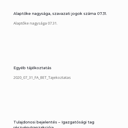
Alaptőke nagysága, szavazati jogok száma 07.31.
Alaptőke nagysága 07.31.
Egyéb tájékoztatás
2020_07_31_FA_BET_Tajekoztatas
Tulajdonosi bejelentés – Igazgatósági tag
részvénytranzakciója