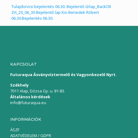
Tulajdonosi bejelentés 06.30.
Bejelentő űrlap_BackOIl
Zrt_20_06_30
Bejelentő lap Kis-Benedek Róbert
06.30.
Bejelentés 06.30.
KAPCSOLAT
Futuraqua Ásványvíztermelő és Vagyonkezelő Nyrt.
Székhely
7011 Alap, Dózsa Gy. u. 81-83.
Általános kérdések
info@futuraqua.eu
INFORMÁCIÓK
ÁSZF
ADATVÉDELEM / GDPR