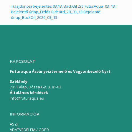
Tulajdonosi bejelentés 03.13.
BackOil Zrt_FuturAqua_03_13
Bejelentő űrlap_Erdős Richárd_20_03_13
Bejelentő
űrlap_BackOil_2020_03_13
KAPCSOLAT
Futuraqua Ásványvíztermelő és Vagyonkezelő Nyrt.
Székhely
7011 Alap, Dózsa Gy. u. 81-83.
Általános kérdések
info@futuraqua.eu
INFORMÁCIÓK
ÁSZF
ADATVÉDELEM / GDPR