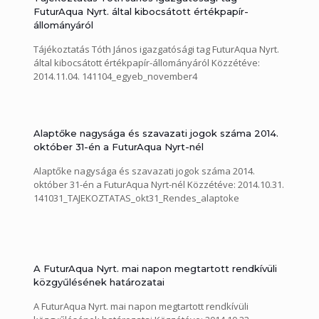
FuturAqua Nyrt. által kibocsátott értékpapír-
állományáról
Tájékoztatás Tóth János igazgatósági tag FuturAqua Nyrt.
által kibocsátott értékpapír-állományáról Közzétéve:
2014.11.04. 141104_egyeb_november4
Alaptőke nagysága és szavazati jogok száma 2014.
október 31-én a FuturAqua Nyrt-nél
Alaptőke nagysága és szavazati jogok száma 2014.
október 31-én a FuturAqua Nyrt-nél Közzétéve: 2014.10.31.
141031_TAJEKOZTATAS_okt31_Rendes_alaptoke
A FuturAqua Nyrt. mai napon megtartott rendkívüli
közgyűlésének határozatai
A FuturAqua Nyrt. mai napon megtartott rendkívüli