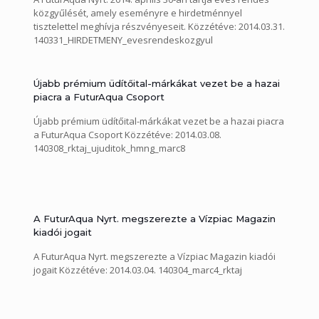
közgyűlését, amely eseményre e hirdetménnyel
tisztelettel meghívja részvényeseit. Közzétéve: 2014.03.31.
140331_HIRDETMENY_evesrendeskozgyul
Újabb prémium üdítőital-márkákat vezet be a hazai
piacra a FuturAqua Csoport
Újabb prémium üdítőital-márkákat vezet be a hazai piacra
a FuturAqua Csoport Közzétéve: 2014.03.08.
140308_rktaj_ujuditok_hmng_marc8
A FuturAqua Nyrt. megszerezte a Vízpiac Magazin
kiadói jogait
A FuturAqua Nyrt. megszerezte a Vízpiac Magazin kiadói
jogait Közzétéve: 2014.03.04. 140304_marc4_rktaj