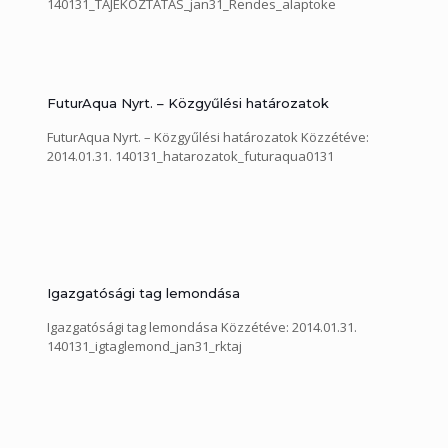
140131_TAJEKOZTATAS_jan31_Rendes_alaptoke
FuturAqua Nyrt. – Közgyűlési határozatok
FuturAqua Nyrt. – Közgyűlési határozatok Közzétéve:
2014.01.31. 140131_hatarozatok_futuraqua0131
Igazgatósági tag lemondása
Igazgatósági tag lemondása Közzétéve: 2014.01.31.
140131_igtaglemond_jan31_rktaj