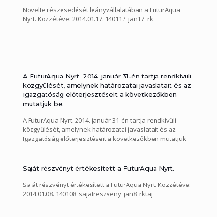
Növelte részesedését leányvállalatában a FuturAqua
Nyrt. Közzétéve: 2014.01.17. 140117_jan17_rk
A FuturAqua Nyrt. 2014. január 31-én tartja rendkívüli
közgyűlését, amelynek határozatai javaslatait és az
Igazgatóság előterjesztéseit a következőkben
mutatjuk be.
A FuturAqua Nyrt. 2014. január 31-én tartja rendkívüli
közgyűlését, amelynek határozatai javaslatait és az
Igazgatóság előterjesztéseit a következőkben mutatjuk
be. Közzétéve: 2014.01.10. 140110_eletrajzok_janu31
140110_Eloterjesztesek_2014_jan31_rk
Saját részvényt értékesített a FuturAqua Nyrt.
Saját részvényt értékesített a FuturAqua Nyrt. Közzétéve:
2014.01.08. 140108_sajatreszveny_jan8_rktaj