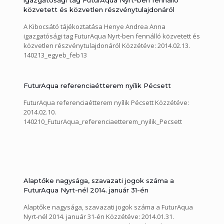
igazgatósági tag FuturAqua Nyrt-ben fennálló
közvetett és közvetlen részvénytulajdonáról
A Kibocsátó tájékoztatása Henye Andrea Anna
igazgatósági tag FuturAqua Nyrt-ben fennálló közvetett és
közvetlen részvénytulajdonáról Közzétéve: 2014.02.13.
140213_egyeb_feb13
FuturAqua referenciaétterem nyílik Pécsett
FuturAqua referenciaétterem nyílik Pécsett Közzétéve:
2014.02.10.
140210_FuturAqua_referenciaetterem_nyilik_Pecsett
Alaptőke nagysága, szavazati jogok száma a
FuturAqua Nyrt-nél 2014. január 31-én
Alaptőke nagysága, szavazati jogok száma a FuturAqua
Nyrt-nél 2014. január 31-én Közzétéve: 2014.01.31.