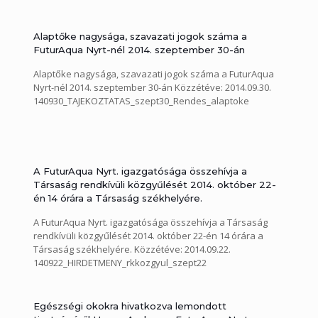
vonatkozásában. Közzétéve: 2014.10.01.
141001_Eloterjesztesek_2014_okt22_rk
141001_Strategia_eloterj
Alaptőke nagysága, szavazati jogok száma a
FuturAqua Nyrt-nél 2014. szeptember 30-án
Alaptőke nagysága, szavazati jogok száma a FuturAqua
Nyrt-nél 2014. szeptember 30-án Közzétéve: 2014.09.30.
140930_TAJEKOZTATAS_szept30_Rendes_alaptoke
A FuturAqua Nyrt. igazgatósága összehívja a
Társaság rendkívüli közgyűlését 2014. október 22-
én 14 órára a Társaság székhelyére.
A FuturAqua Nyrt. igazgatósága összehívja a Társaság
rendkívüli közgyűlését 2014. október 22-én 14 órára a
Társaság székhelyére. Közzétéve: 2014.09.22.
140922_HIRDETMENY_rkkozgyul_szept22
Egészségi okokra hivatkozva lemondott