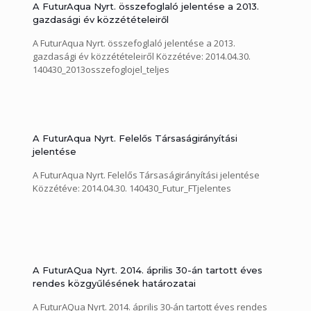
A FuturAQua Nyrt. közzéteszi a 2013-as gazdasági évre
A FuturAqua Nyrt. összefoglaló jelentése a 2013.
vonatkozó Magyar Számviteli Szabályok szerint és az
gazdasági év közzétételeiről
IFRS nemzetközi szabványok szerint konszolidált éves
éves jelentését, valamint a beszámolóhoz kapcsolódó
A FuturAqua Nyrt. összefoglaló jelentése a 2013.
egyéb jelentéseket (felügyelőbizottsági jelentés, audit
gazdasági év közzétételeiről Közzétéve: 2014.04.30.
bizottsági jelentés, független könyvvizsgálói jelentés). A
140430_2013osszefoglojel_teljes
Társaság Közgyűlése a Beszámolót a mai napon 12/2014
(IV.30) számú határozatával elfogadta. Közzétéve:
2014.04.30. 140430_2013_evesjel_Futur_MSZSZ_egyediNYIL
140430_audit_jel 140430_fb_jel
140430_fuggetlen_kvizsg_jel
A FuturAqua Nyrt. Felelős Társaságirányítási
140430_FUTURAQUA_Konszolidalt_Beszamolo_2013TELJES
jelentése
A FuturAqua Nyrt. Felelős Társaságirányítási jelentése
Közzétéve: 2014.04.30. 140430_Futur_FTjelentes
A FuturAQua Nyrt. 2014. április 30-án tartott éves
rendes közgyűlésének határozatai
A FuturAQua Nyrt. 2014. április 30-án tartott éves rendes