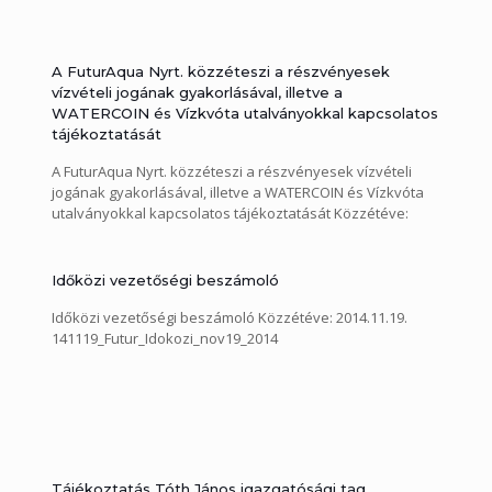
A FuturAqua Nyrt. közzéteszi a részvényesek
vízvételi jogának gyakorlásával, illetve a
WATERCOIN és Vízkvóta utalványokkal kapcsolatos
tájékoztatását
A FuturAqua Nyrt. közzéteszi a részvényesek vízvételi
jogának gyakorlásával, illetve a WATERCOIN és Vízkvóta
utalványokkal kapcsolatos tájékoztatását Közzétéve:
2014.11.19. 141119_EGYEB_TAJEKOZTATAS
Időközi vezetőségi beszámoló
Időközi vezetőségi beszámoló Közzétéve: 2014.11.19.
141119_Futur_Idokozi_nov19_2014
Tájékoztatás Tóth János igazgatósági tag