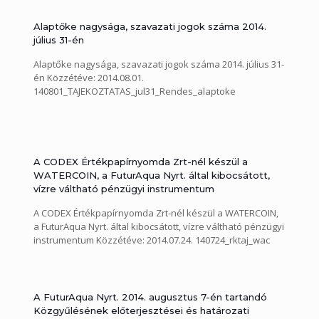
Alaptőke nagysága, szavazati jogok száma 2014.
július 31-én
Alaptőke nagysága, szavazati jogok száma 2014. július 31-
én Közzétéve: 2014.08.01.
140801_TAJEKOZTATAS_jul31_Rendes_alaptoke
A CODEX Értékpapírnyomda Zrt-nél készül a
WATERCOIN, a FuturAqua Nyrt. által kibocsátott,
vízre váltható pénzügyi instrumentum
A CODEX Értékpapírnyomda Zrt-nél készül a WATERCOIN,
a FuturAqua Nyrt. által kibocsátott, vízre váltható pénzügyi
instrumentum Közzétéve: 2014.07.24. 140724_rktaj_wac
A FuturAqua Nyrt. 2014. augusztus 7-én tartandó
Közgyűlésének előterjesztései és határozati