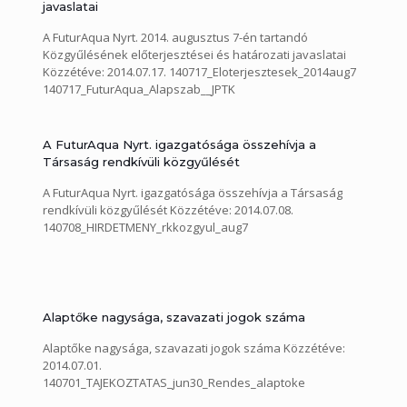
javaslatai
A FuturAqua Nyrt. 2014. augusztus 7-én tartandó
Közgyűlésének előterjesztései és határozati javaslatai
Közzétéve: 2014.07.17. 140717_Eloterjesztesek_2014aug7
140717_FuturAqua_Alapszab__JPTK
A FuturAqua Nyrt. igazgatósága összehívja a
Társaság rendkívüli közgyűlését
A FuturAqua Nyrt. igazgatósága összehívja a Társaság
rendkívüli közgyűlését Közzétéve: 2014.07.08.
140708_HIRDETMENY_rkkozgyul_aug7
Alaptőke nagysága, szavazati jogok száma
Alaptőke nagysága, szavazati jogok száma Közzétéve:
2014.07.01.
140701_TAJEKOZTATAS_jun30_Rendes_alaptoke