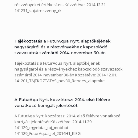
részvényeket értékesített. Közzétéve: 2014.12.31.
141231_sajatreszveny_rk
Tájékoztatás a FuturAqua Nyrt. alaptőkéjének
nagyságáról és a részvényekhez kapcsolódó
szavazatok számáról 2014. november 30-án
Tájékoztatás a FuturAqua Nyrt. alaptőkéjének
nagyságáról és a részvényekhez kapcsolódó szavazatok
számáról 2014. november 30-án Közzétéve: 2014.12.01.
141201_TAJEKOZTATAS_nov30_Rendes_alaptoke
A FuturAqa Nyrt. közzéteszi 2014. első félévre
vonatkozó korrigált jelentését
A FuturAqa Nyrt. közzéteszi 2014. első félévre vonatkozó
korrigált jelentését Közzétéve: 2014.11.29.
141129_egyebtaj_taj_mnbhat
141129_FuturAqua_jel_2014H1_KIEG