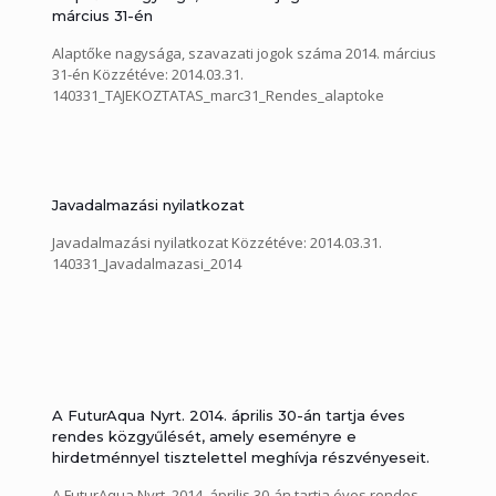
140409_Futur_FTjelentesTERV_1
március 31-én
140409_FUTURAQUA_Konszolidalt_Beszamolo_2013_eloter
j
Alaptőke nagysága, szavazati jogok száma 2014. március
31-én Közzétéve: 2014.03.31.
140331_TAJEKOZTATAS_marc31_Rendes_alaptoke
Javadalmazási nyilatkozat
Javadalmazási nyilatkozat Közzétéve: 2014.03.31.
140331_Javadalmazasi_2014
A FuturAqua Nyrt. 2014. április 30-án tartja éves
rendes közgyűlését, amely eseményre e
hirdetménnyel tisztelettel meghívja részvényeseit.
A FuturAqua Nyrt. 2014. április 30-án tartja éves rendes