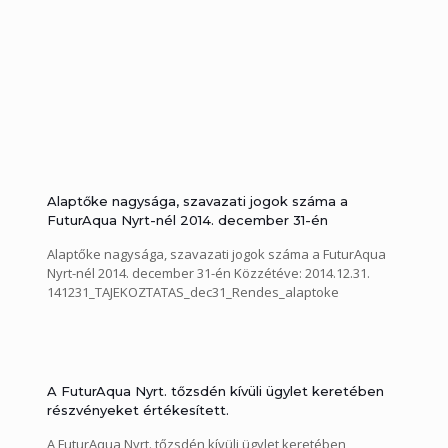
Alaptőke nagysága, szavazati jogok száma a
FuturAqua Nyrt-nél 2014. december 31-én
Alaptőke nagysága, szavazati jogok száma a FuturAqua
Nyrt-nél 2014. december 31-én Közzétéve: 2014.12.31.
141231_TAJEKOZTATAS_dec31_Rendes_alaptoke
A FuturAqua Nyrt. tőzsdén kívüli ügylet keretében
részvényeket értékesített.
A FuturAqua Nyrt. tőzsdén kívüli ügylet keretében