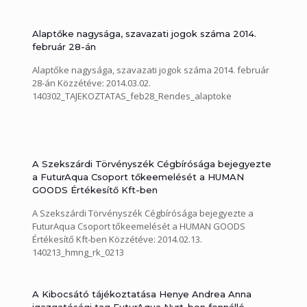
Alaptőke nagysága, szavazati jogok száma 2014.
február 28-án
Alaptőke nagysága, szavazati jogok száma 2014. február
28-án Közzétéve: 2014.03.02.
140302_TAJEKOZTATAS_feb28_Rendes_alaptoke
A Szekszárdi Törvényszék Cégbírósága bejegyezte
a FuturAqua Csoport tőkeemelését a HUMAN
GOODS Értékesítő Kft-ben
A Szekszárdi Törvényszék Cégbírósága bejegyezte a
FuturAqua Csoport tőkeemelését a HUMAN GOODS
Értékesítő Kft-ben Közzétéve: 2014.02.13.
140213_hmng_rk_0213
A Kibocsátó tájékoztatása Henye Andrea Anna