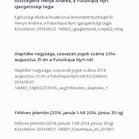
tisztségéről Henye Andrea, a FuturAqua Nyrt.
igazgatósági tagja.
Egészségi okokra hivatkozva lemondott tisztségéről
Henye Andrea, a FuturAqua Nyrt. igazgatósági tagja.
Közzétéve: 2014.09.22. 140922_igtaglemond_szept22_rktaj
Alaptőke nagysága, szavazati jogok száma 2014.
augusztus 31-én a FuturAqua Nyrt-nél
Alaptőke nagysága, szavazati jogok száma 2014.
augusztus 31-én a FuturAqua Nyrt-nél Közzétéve:
2014.09.01.
140901_TAJEKOZTATAS_aug31Rendes_alaptoke_1
Féléves jelentés (2014. január 1-től 2014. június 30-ig)
Féléves jelentés (2014. január 1-től 2014. június 30-ig)
Közzétéve: 2014.08.31. 140831_FuturAqua_jel_2014H1