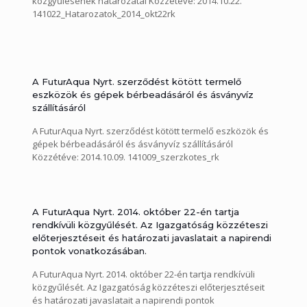
közgyűlésének határozatai Közzétéve: 2014.10.22.
141022_Hatarozatok_2014_okt22rk
A FuturAqua Nyrt. szerződést kötött termelő
eszközök és gépek bérbeadásáról és ásványvíz
szállításáról
A FuturAqua Nyrt. szerződést kötött termelő eszközök és
gépek bérbeadásáról és ásványvíz szállításáról
Közzétéve: 2014.10.09. 141009_szerzkotes_rk
A FuturAqua Nyrt. 2014. október 22-én tartja
rendkívüli közgyűlését. Az Igazgatóság közzéteszi
előterjesztéseit és határozati javaslatait a napirendi
pontok vonatkozásában.
A FuturAqua Nyrt. 2014. október 22-én tartja rendkívüli
közgyűlését. Az Igazgatóság közzéteszi előterjesztéseit
és határozati javaslatait a napirendi pontok