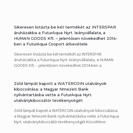
Sikeresen listázta be két termékét az INTERSPAR
áruházakba a FuturAqua Nyrt. leányvállalata, a
HUMAN GOODS Kft. – jelentősen növekedhet 2014-
ben a FuturAqua Csoport árbevétele
Sikeresen listázta be két termékét az INTERSPAR
áruházakba a FuturAqua Nyrt. leányvállalata, a HUMAN
GOODS Kft. – jelentősen növekedhet 2014-ben a
FuturAqua Csoport árbevétele Közzétéve: 2014.06.05.
140605_rktaj_interspar_list
Zöld lámpát kapott a WATERCOIN utalványok
kibocsátása: a Magyar Nmezeti Bank
nyilvántartásba vette a FuturAqua Nyrt.
utalványkibocsátói tevékenységét
Zöld lámpát kapott a WATERCOIN utalványok kibocsátása:
a Magyar Nmezeti Bank nyilvántartásba vette a FuturAqua
Nyrt. utalványkibocsátói tevékenységét Közzétéve:
2014.06.03. 140603_Kibocsatoi_bejel_watercoin