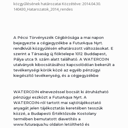
közgyűlésének határozatai Közzétéve: 2014.04.30.
140430_Hatarozatok_2014_rendes
A Pécsi Törvényszék Cégbírósága a mai napon
bejegyezte a cégjegyzékbe a FuturAqua Nyrt.
rendkívüli közgyűlésén elhatározott változásokat. E
szerint a Társaság új fióktelepe 1012 Buddapest,
Pálya utca 9. szám alatt található. A WATERCOIN
utalványok kibocsátásához kapcsolódóan bekerült a
tevékenységi körök közé az egyéb pénzügyi
kiegészítő tevékenység, és a cégjegyzékbe
bejegyzésre került az új igazgatósági tag, Henye
Andrea Anna.
WATERCOIN elnevezéssel bocsát ki átruházható
A Pécsi Törvényszék Cégbírósága a mai napon
pénzügyi eszközt a FuturAqua Nyrt. A
bejegyezte a cégjegyzékbe a FuturAqua Nyrt. rendkívüli
WATERCOIN-ról tartott mai sajtótájékoztató
közgyűlésén elhatározott változásokat. E szerint a
anyagát jelen tájékoztatás keretében tesszük
Társaság új fióktelepe 1012 Buddapest, Pálya utca 9.
közzé, a Budapesti Értéktőzsde Kostolany
szám alatt található. A WATERCOIN utalványok
termében bemutatott diavetítés a
kibocsátásához kapcsolódóan bekerült a tevékenységi
www.futuraqua.hu oldalon letölthető és