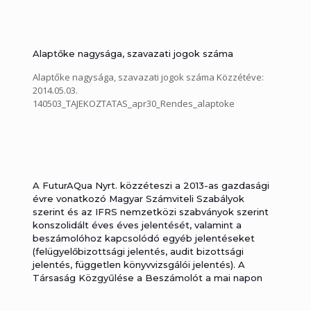
Alaptőke nagysága, szavazati jogok száma
Alaptőke nagysága, szavazati jogok száma Közzétéve:
2014.05.03.
140503_TAJEKOZTATAS_apr30_Rendes_alaptoke
A FuturAQua Nyrt. közzéteszi a 2013-as gazdasági
évre vonatkozó Magyar Számviteli Szabályok
szerint és az IFRS nemzetközi szabványok szerint
konszolidált éves éves jelentését, valamint a
beszámolóhoz kapcsolódó egyéb jelentéseket
(felügyelőbizottsági jelentés, audit bizottsági
jelentés, független könyvvizsgálói jelentés). A
Társaság Közgyűlése a Beszámolót a mai napon
12/2014 (IV.30) számú határozatával elfogadta.