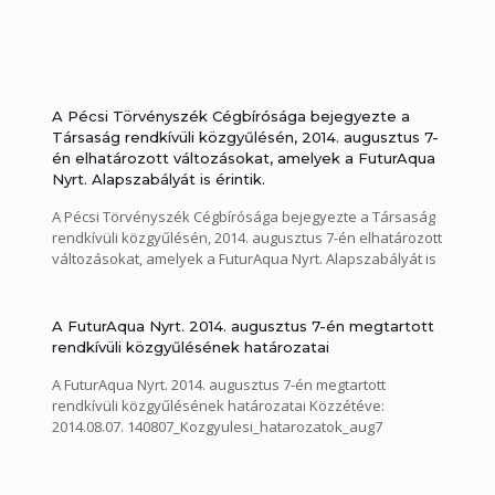
A Pécsi Törvényszék Cégbírósága bejegyezte a
Társaság rendkívüli közgyűlésén, 2014. augusztus 7-
én elhatározott változásokat, amelyek a FuturAqua
Nyrt. Alapszabályát is érintik.
A Pécsi Törvényszék Cégbírósága bejegyezte a Társaság
rendkívüli közgyűlésén, 2014. augusztus 7-én elhatározott
változásokat, amelyek a FuturAqua Nyrt. Alapszabályát is
érintik. Közzétéve: 2014.08.18.
140818_FuturAqua_Alapszab__JPTK
A FuturAqua Nyrt. 2014. augusztus 7-én megtartott
rendkívüli közgyűlésének határozatai
A FuturAqua Nyrt. 2014. augusztus 7-én megtartott
rendkívüli közgyűlésének határozatai Közzétéve:
2014.08.07. 140807_Kozgyulesi_hatarozatok_aug7