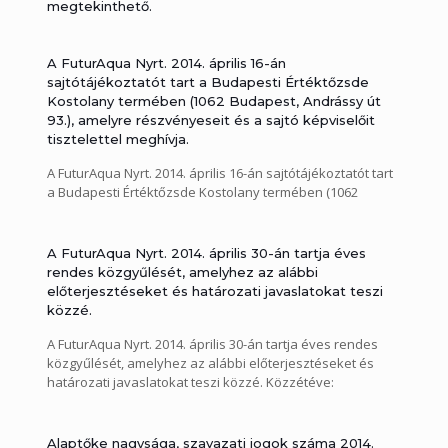
körök közé az egyéb pénzügyi kiegészítő tevékenység, és
megtekinthető.
a cégjegyzékbe bejegyzésre került az új igazgatósági tag,
Henye Andrea Anna. Közzétéve: 2014.04.29.
WATERCOIN elnevezéssel bocsát ki átruházható pénzügyi
[…]
eszközt a FuturAqua Nyrt. A WATERCOIN-ról tartott mai
A FuturAqua Nyrt. 2014. április 16-án
sajtótájékoztató anyagát jelen tájékoztatás keretében
sajtótájékoztatót tart a Budapesti Értéktőzsde
tesszük közzé, a Budapesti Értéktőzsde Kostolany
Kostolany termében (1062 Budapest, Andrássy út
termében bemutatott diavetítés a www.futuraqua.hu
93.), amelyre részvényeseit és a sajtó képviselőit
oldalon letölthető és megtekinthető. Közzétéve:
tisztelettel meghívja.
2014.04.16. 140416_Tajekoztatas_watercoin
A FuturAqua Nyrt. 2014. április 16-án sajtótájékoztatót tart
a Budapesti Értéktőzsde Kostolany termében (1062
Budapest, Andrássy út 93.), amelyre részvényeseit és a
sajtó képviselőit tisztelettel meghívja. Közzétéve:
2014.04.14. 140414_Sajtotajekoztato_meghivo_apr_16
A FuturAqua Nyrt. 2014. április 30-án tartja éves
rendes közgyűlését, amelyhez az alábbi
előterjesztéseket és határozati javaslatokat teszi
közzé.
A FuturAqua Nyrt. 2014. április 30-án tartja éves rendes
közgyűlését, amelyhez az alábbi előterjesztéseket és
határozati javaslatokat teszi közzé. Közzétéve:
2014.04.09.
140409_2013_evesjel_Futur_MSZSZ_egyedi_feltolt
140409_Eloterjesztesek_2014rendes
Alaptőke nagysága, szavazati jogok száma 2014.