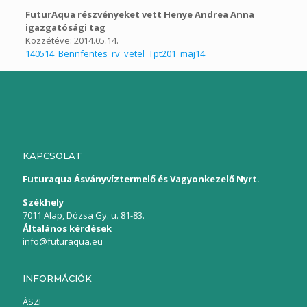
FuturAqua részvényeket vett Henye Andrea Anna
igazgatósági tag
Közzétéve: 2014.05.14.
140514_Bennfentes_rv_vetel_Tpt201_maj14
KAPCSOLAT
Futuraqua Ásványvíztermelő és Vagyonkezelő Nyrt.
Székhely
7011 Alap, Dózsa Gy. u. 81-83.
Általános kérdések
info@futuraqua.eu
INFORMÁCIÓK
ÁSZF