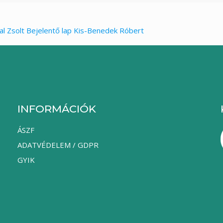
al Zsolt
Bejelentő lap Kis-Benedek Róbert
INFORMÁCIÓK
ÁSZF
ADATVÉDELEM / GDPR
GYIK