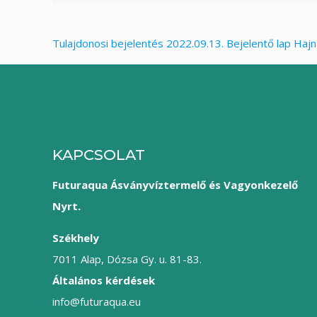
Tulajdonosi bejelentés 2022.09.13.
Bejelentő lap Hajn
KAPCSOLAT
Futuraqua Ásványvíztermelő és Vagyonkezelő
Nyrt.
Székhely
7011 Alap, Dózsa Gy. u. 81-83.
Általános kérdések
info@futuraqua.eu