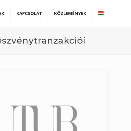
EK
KAPCSOLAT
KÖZLEMÉNYEK
észvénytranzakciói