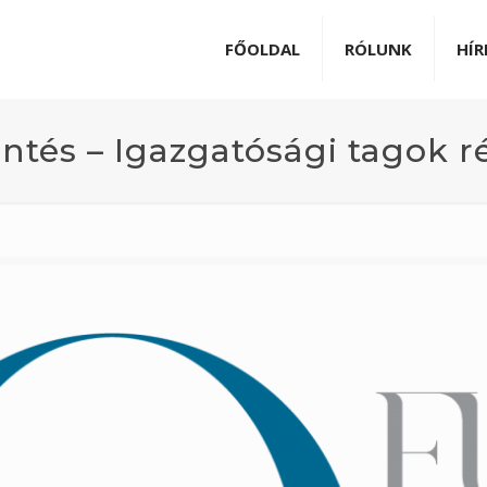
FŐOLDAL
RÓLUNK
HÍR
entés – Igazgatósági tagok r