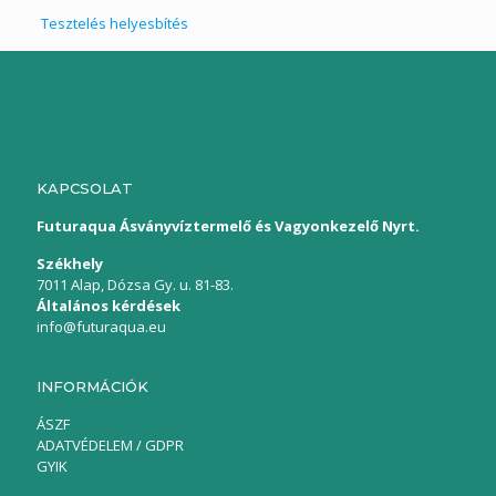
Tesztelés helyesbítés
KAPCSOLAT
Futuraqua Ásványvíztermelő és Vagyonkezelő Nyrt.
Székhely
7011 Alap, Dózsa Gy. u. 81-83.
Általános kérdések
info@futuraqua.eu
INFORMÁCIÓK
ÁSZF
ADATVÉDELEM / GDPR
GYIK