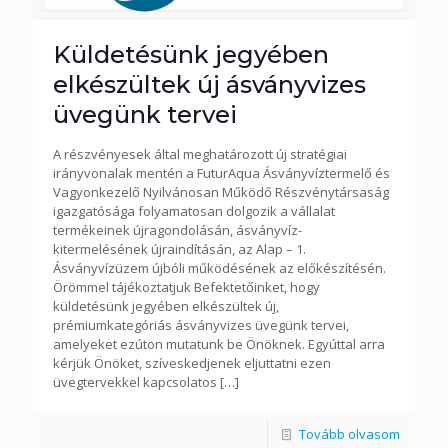
Küldetésünk jegyében
elkészültek új ásványvizes
üvegünk tervei
A részvényesek által meghatározott új stratégiai
irányvonalak mentén a FuturAqua Ásványvíztermelő és
Vagyonkezelő Nyilvánosan Működő Részvénytársaság
igazgatósága folyamatosan dolgozik a vállalat
termékeinek újragondolásán, ásványvíz-
kitermelésének újraindításán, az Alap – 1.
Ásványvízüzem újbóli működésének az előkészítésén.
Örömmel tájékoztatjuk Befektetőinket, hogy
küldetésünk jegyében elkészültek új,
prémiumkategóriás ásványvizes üvegünk tervei,
amelyeket ezúton mutatunk be Önöknek. Egyúttal arra
kérjük Önöket, szíveskedjenek eljuttatni ezen
üvegtervekkel kapcsolatos
[…]
Tovább olvasom