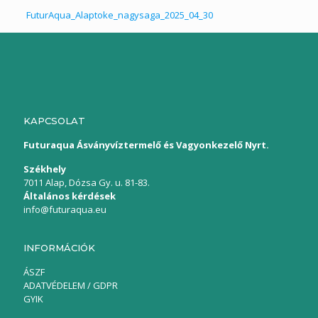
FuturAqua_Alaptoke_nagysaga_2025_04_30
KAPCSOLAT
Futuraqua Ásványvíztermelő és Vagyonkezelő Nyrt.
Székhely
7011 Alap, Dózsa Gy. u. 81-83.
Általános kérdések
info@futuraqua.eu
INFORMÁCIÓK
ÁSZF
ADATVÉDELEM / GDPR
GYIK