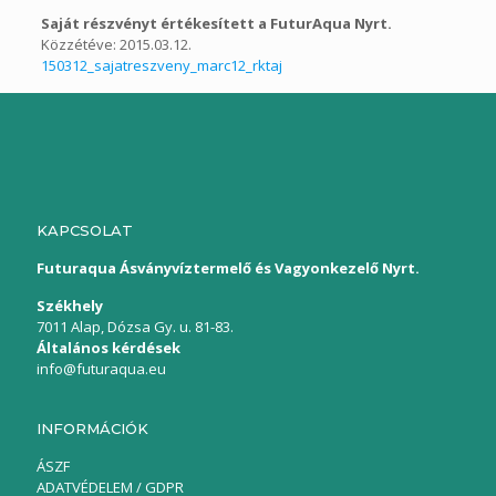
Saját részvényt értékesített a FuturAqua Nyrt.
Közzétéve: 2015.03.12.
150312_sajatreszveny_marc12_rktaj
KAPCSOLAT
Futuraqua Ásványvíztermelő és Vagyonkezelő Nyrt.
Székhely
7011 Alap, Dózsa Gy. u. 81-83.
Általános kérdések
info@futuraqua.eu
INFORMÁCIÓK
ÁSZF
ADATVÉDELEM / GDPR