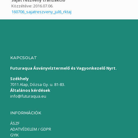
Közzétéve: 2016.07.06.
160706_sajatreszveny_jul6_rktaj
KAPCSOLAT
Futuraqua Ásványvíztermelő és Vagyonkezelő Nyrt.
Székhely
7011 Alap, Dózsa Gy. u. 81-83.
Általános kérdések
info@futuraqua.eu
INFORMÁCIÓK
ÁSZF
ADATVÉDELEM / GDPR
GYIK