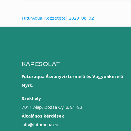
FuturAqua_Kozzetetel_2023_08_02
KAPCSOLAT
Futuraqua Ásványvíztermelő és Vagyonkezelő
Nyrt.
Székhely
7011 Alap, Dózsa Gy. u. 81-83.
Általános kérdések
info@futuraqua.eu