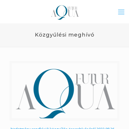
Közgyűlési meghívó
hirdetmény rendkívüli közgyűlés összehívásáról 2022.08.26.