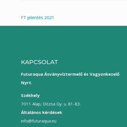
FT jelentés 2021
KAPCSOLAT
Futuraqua Ásványvíztermelő és Vagyonkezelő
Nyrt.
Székhely
7011 Alap, Dózsa Gy. u. 81-83.
Általános kérdések
info@futuraqua.eu