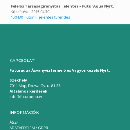
Felelős Társaságirányítási Jelentés – FuturAqua Nyrt.
Közzétéve: 2015.04.30.
150430_Futur_FTjelentes15rendes
KAPCSOLAT
Futuraqua Ásványvíztermelő és Vagyonkezelő Nyrt.
Székhely
7011 Alap, Dózsa Gy. u. 81-83.
Általános kérdések
info@futuraqua.eu
INFORMÁCIÓK
ÁSZF
ADATVÉDELEM / GDPR