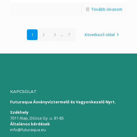
Tovább olvasom
1
2
3
...
7
Következő oldal
KAPCSOLAT
Futuraqua Ásványvíztermelő és Vagyonkezelő Nyrt.
Székhely
7011 Alap, Dózsa Gy. u. 81-83.
Általános kérdések
info@futuraqua.eu