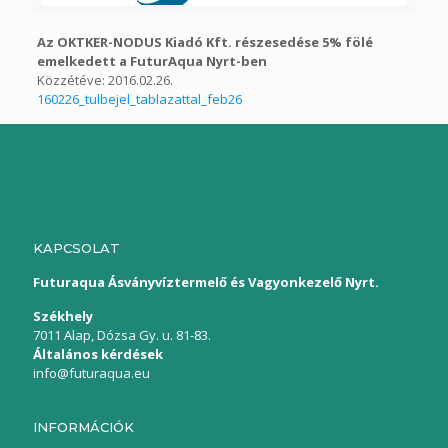
Az OKTKER-NODUS Kiadó Kft. részesedése 5% fölé
emelkedett a FuturAqua Nyrt-ben
Közzétéve: 2016.02.26.
160226_tulbejel_tablazattal_feb26
KAPCSOLAT
Futuraqua Ásványvíztermelő és Vagyonkezelő Nyrt.
Székhely
7011 Alap, Dózsa Gy. u. 81-83.
Általános kérdések
info@futuraqua.eu
INFORMÁCIÓK