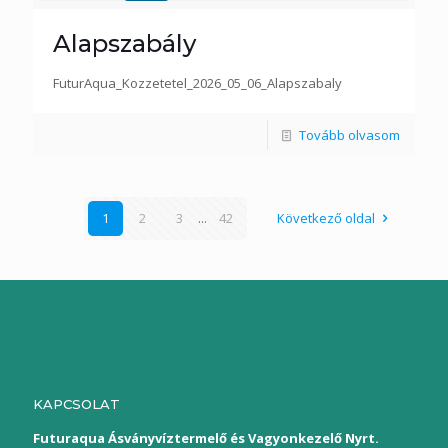
Alapszabály
FuturAqua_Kozzetetel_2026_05_06_Alapszabaly
Tovább olvasom
1
2
3
...
42
Következő oldal
KAPCSOLAT
Futuraqua Ásványvíztermelő és Vagyonkezelő Nyrt.