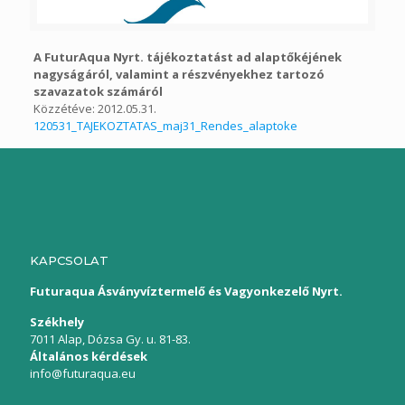
A FuturAqua Nyrt. tájékoztatást ad alaptőkéjének
nagyságáról, valamint a részvényekhez tartozó
szavazatok számáról
Közzétéve: 2012.05.31.
120531_TAJEKOZTATAS_maj31_Rendes_alaptoke
KAPCSOLAT
Futuraqua Ásványvíztermelő és Vagyonkezelő Nyrt.
Székhely
7011 Alap, Dózsa Gy. u. 81-83.
Általános kérdések
info@futuraqua.eu