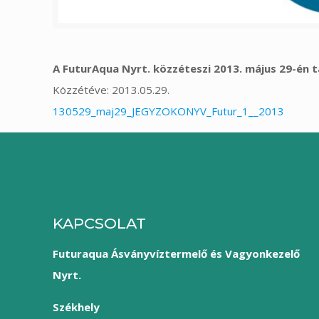
A FuturAqua Nyrt. közzéteszi 2013. május 29-én
Közzétéve: 2013.05.29.
130529_maj29_JEGYZOKONYV_Futur_1__2013
KAPCSOLAT
Futuraqua Ásványvíztermelő és Vagyonkezelő
Nyrt.
Székhely