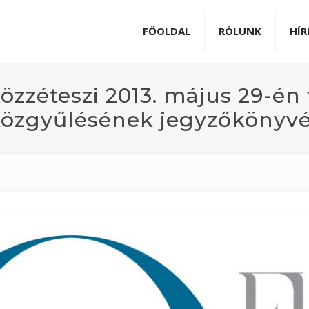
FŐOLDAL
RÓLUNK
HÍR
özzéteszi 2013. május 29-én t
közgyűlésének jegyzőkönyvé