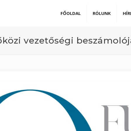
FŐOLDAL
RÓLUNK
HÍR
őközi vezetőségi beszámolója