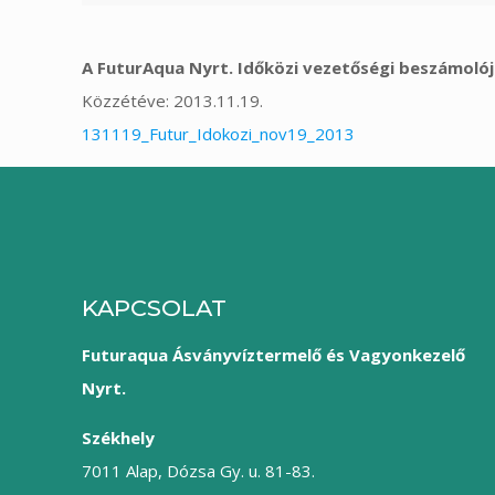
A FuturAqua Nyrt. Időközi vezetőségi beszámolój
Közzétéve: 2013.11.19.
131119_Futur_Idokozi_nov19_2013
KAPCSOLAT
Futuraqua Ásványvíztermelő és Vagyonkezelő
Nyrt.
Székhely
7011 Alap, Dózsa Gy. u. 81-83.