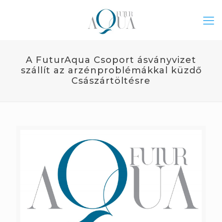
A FuturAqua Csoport ásványvizet
szállít az arzénproblémákkal küzdő
Császártöltésre