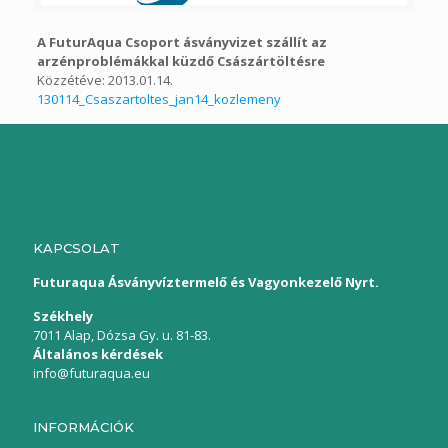
A FuturAqua Csoport ásványvizet szállít az
arzénproblémákkal küzdő Császártöltésre
Közzétéve: 2013.01.14.
130114_Csaszartoltes_jan14_kozlemeny
KAPCSOLAT
Futuraqua Ásványvíztermelő és Vagyonkezelő Nyrt.
Székhely
7011 Alap, Dózsa Gy. u. 81-83.
Általános kérdések
info@futuraqua.eu
INFORMÁCIÓK